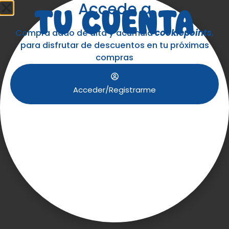
Accede a
TU CUENTA
Compra dado de alta y acumula
cookiepoints
,
para disfrutar de descuentos en tu próximas
compras
Acceder/Registrarme