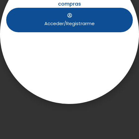
compras
Acceder/Registrarme
COOKIES &
BITES
Gordóniz
Gordóniz Kalea, 2, Abando, 48011 Bilbao, Bizkaia
+34 642 423 654