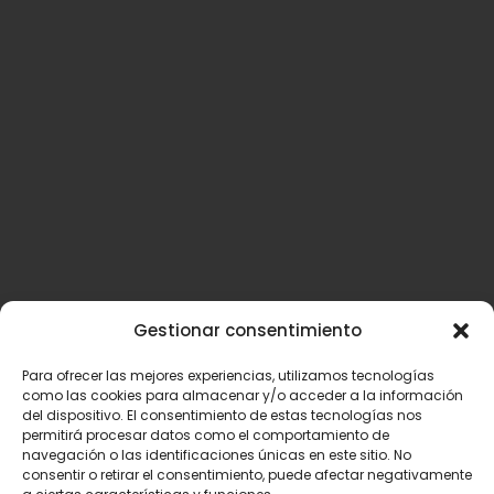
bilbao@cookiesandbites.es
Casco Viejo
Dendarikale, 40, Ibaiondo, 48005 Bilbao, Bizkaia
+34 614 113 725
bilbao@cookiesandbites.es
Gestionar consentimiento
© 2026, Cookies & Bites.
Para ofrecer las mejores experiencias, utilizamos tecnologías
Política de privacidad
como las cookies para almacenar y/o acceder a la información
Política de Cookies (
no comestibles
)
del dispositivo. El consentimiento de estas tecnologías nos
Aviso Legal
permitirá procesar datos como el comportamiento de
navegación o las identificaciones únicas en este sitio. No
Términos y Condiciones
consentir o retirar el consentimiento, puede afectar negativamente